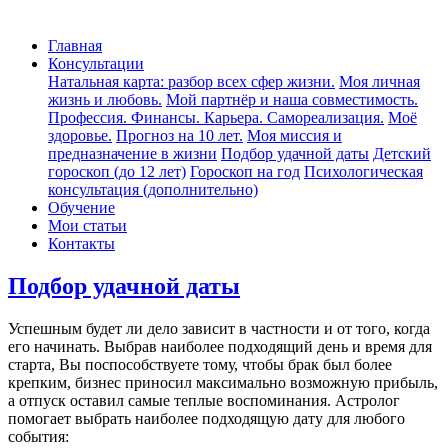
Главная
Консультации
Натальная карта: разбор всех сфер жизни.
Моя личная
жизнь и любовь.
Мой партнёр и наша совместимость.
Профессия. Финансы. Карьера. Самореализация.
Моё
здоровье.
Прогноз на 10 лет.
Моя миссия и
предназначение в жизни
Подбор удачной даты
Детский
гороскоп (до 12 лет)
Гороскоп на год
Психологическая
консультация (дополнительно)
Обучение
Мои статьи
Контакты
Подбор удачной даты
Успешным будет ли дело зависит в частности и от того, когда
его начинать. Выбрав наиболее подходящий день и время для
старта, Вы поспособствуете тому, чтобы брак был более
крепким, бизнес приносил максимально возможную прибыль,
а отпуск оставил самые теплые воспоминания. Астролог
помогает выбрать наиболее подходящую дату для любого
события: