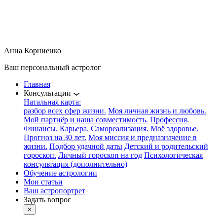
Анна Корниенко
+7 963-687-90-98
Анна Корниенко
Ваш персональный астролог
Главная
Консультации
Натальная карта:
разбор всех сфер жизни.
Моя личная жизнь и любовь.
Мой партнёр и наша совместимость.
Профессия.
Финансы. Карьера. Самореализация.
Моё здоровье.
Прогноз на 30 лет.
Моя миссия и предназначение в
жизни.
Подбор удачной даты
Детский и родительский
гороскоп.
Личный гороскоп на год
Психологическая
консультация (дополнительно)
Обучение астрологии
Мои статьи
Ваш астропортрет
Задать вопрос
×