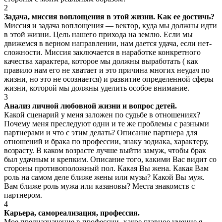
2
Задача, миссия воплощения в этой жизни. Как ее достичь?
Миссия и задача воплощения — вектор, куда мы должны идти
в этой жизни. Цель нашего прихода на землю. Если мы
движемся в верном направлении, нам дается удача, если нет-
сложности. Миссия заключается в наработке конкретного
качества характера, которое мы должны выработать ( как
правило нам его не хватает и это причина многих неудач по
жизни, но это не осознается) и развитие определенной сферы
жизни, которой мы должны уделить особое внимание.
3
Анализ личной любовной жизни и вопрос детей.
Какой сценарий у меня заложен по судьбе в отношениях?
Почему меня преследуют одни и те же проблемы с разными
партнерами и что с этим делать? Описание партнера для
отношений и брака по профессии, знаку зодиака, характеру,
возрасту. В каком возрасте лучше выйти замуж, чтобы брак
был удачным и крепким. Описание того, какими Вас видит со
стороны противоположный пол. Какая Вы жена. Какая Вам
роль на самом деле ближе жены или музы? Какой Вы муж.
Вам ближе роль мужа или казановы? Места знакомств с
партнером.
4
Карьера, самореализация, профессия.
Мое предназначение в профессии- какое главное умение я