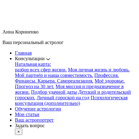
Анна Корниенко
+7 963-687-90-98
Анна Корниенко
Ваш персональный астролог
Главная
Консультации
Натальная карта:
разбор всех сфер жизни.
Моя личная жизнь и любовь.
Мой партнёр и наша совместимость.
Профессия.
Финансы. Карьера. Самореализация.
Моё здоровье.
Прогноз на 30 лет.
Моя миссия и предназначение в
жизни.
Подбор удачной даты
Детский и родительский
гороскоп.
Личный гороскоп на год
Психологическая
консультация (дополнительно)
Обучение астрологии
Мои статьи
Ваш астропортрет
Задать вопрос
×