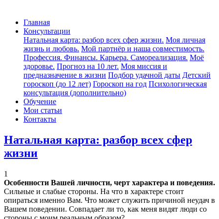
Главная
Консультации
Натальная карта: разбор всех сфер жизни.
Моя личная
жизнь и любовь.
Мой партнёр и наша совместимость.
Профессия. Финансы. Карьера. Самореализация.
Моё
здоровье.
Прогноз на 10 лет.
Моя миссия и
предназначение в жизни
Подбор удачной даты
Детский
гороскоп (до 12 лет)
Гороскоп на год
Психологическая
консультация (дополнительно)
Обучение
Мои статьи
Контакты
Натальная карта: разбор всех сфер
жизни
1
Особенности Вашей личности, черт характера и поведения.
Сильные и слабые стороны. На что в характере стоит
опираться именно Вам. Что может служить причиной неудач в
Вашем поведении. Совпадает ли то, как меня видят люди со
стороны с моим реальным образом?