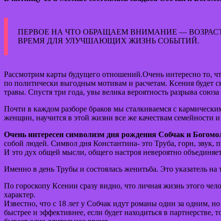
ПЕРВОЕ НА ЧТО ОБРАЩАЕМ ВНИМАНИЕ — ВОЗРАСТ.
ВРЕМЯ ДЛЯ УЛУЧШАЮЩИХ ЖИЗНЬ СОБЫТИЙ.
Рассмотрим карты будущего отношений.Очень интересно то, что
по политически выгодным мотивам и расчетам. Ксения будет ск
травы. Спустя три года, увы велика вероятность разрыва союза
Почти в каждом разборе браков мы сталкиваемся с кармически
женщин, научится в этой жизни все же качествам семейности и 
Очень интересен символизм дня рождения Собчак и Богомо
собой людей. Символ дня Константина- это Труба, горн, звук
И это дух общей мысли, общего настроя невероятно объединяе
Именно в день Трубы и состоялась женитьба. Это указатель на 
По гороскопу Ксении сразу видно, что личная жизнь этого чел
характер.
Известно, что с 18 лет у Собчак идут романы один за одним, н
быстрее и эффективнее, если будет находиться в партнерстве, т