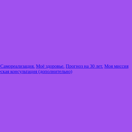
 Самореализация.
Моё здоровье.
Прогноз на 30 лет.
Моя миссия
ская консультация (дополнительно)