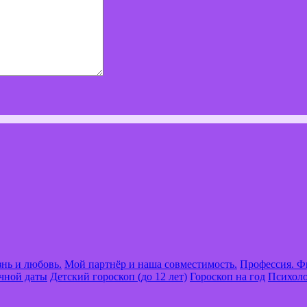
нь и любовь.
Мой партнёр и наша совместимость.
Профессия. Ф
чной даты
Детский гороскоп (до 12 лет)
Гороскоп на год
Психоло