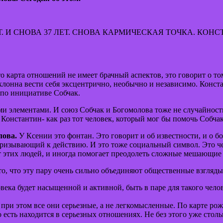
 И СНОВА 37 ЛЕТ. СНОВА КАРМИЧЕСКАЯ ТОЧКА. КОНС
 карта отношений не имеет брачный аспектов, это говорит о том
лонна вести себя эксцентрично, необычно и независимо. Конста
 по инициативе Собчак.
ми элементами. И союз Собчак и Богомолова тоже не случайност
Константин- как раз тот человек, который мог бы помочь Собчак
лова.
У Ксении это фонтан. Это говорит и об известности, и о б
, призывающий к действию. И это тоже социальный символ. Это 
т этих людей, и иногда помогает преодолеть сложные мешающие 
то, что эту пару очень сильно объединяют общественные взгляды,
овека будет насыщенной и активной, быть в паре для такого чел
о при этом все они серьезные, а не легкомысленные. По карте ро
о есть находится в серьезных отношениях. Не без этого уже столь