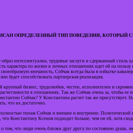
ПИСАН ОПРЕДЕЛЕННЫЙ ТИП ПОВЕДЕНИЯ, КОТОРЫЙ 
 образ интеллектуалки, трудовые заслуги и сдержанный стиль о
сть характера по жизни в личных отношениях идет ей на пользу 
своеобразную внешность, Собчак всегда была в избытке кавалер
зни будет способствовать партнерская реализация.
й крупный бизнес, трудолюбив, честен, исполнителен и скромен 
расчетливости в отношениях. Так же Собчак очень за, чтобы ее
нстантин Собчак? У Константина расчет так же присутствует. На
ть, что их достаточно.
 полностью типаж Собчак и внешне и внутренне. Политический 
 что Константину Ксения подходит больше, чем он ей, хотя сходс
 о том, что люди очень близки друг другу по состоянию души, э