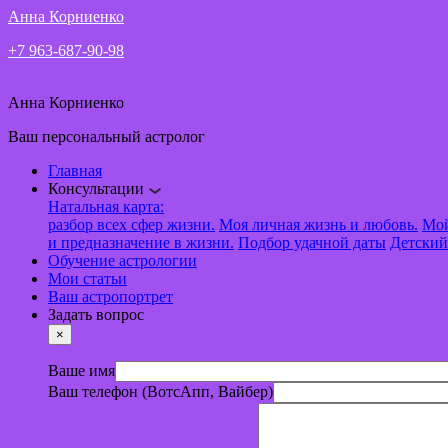
Анна Корниенко
+7 963-687-90-98
Анна Корниенко
Ваш персональный астролог
Главная
Консультации
Натальная карта:
разбор всех сфер жизни.
Моя личная жизнь и любовь.
Мой
и предназначение в жизни.
Подбор удачной даты
Детский
Обучение астрологии
Мои статьи
Ваш астропортрет
Задать вопрос
×
Ваше имя
Ваш телефон (ВотсАпп, Вайбер)