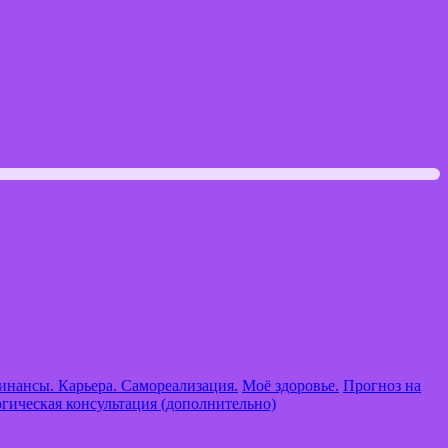
инансы. Карьера. Самореализация.
Моё здоровье.
Прогноз на
гическая консультация (дополнительно)