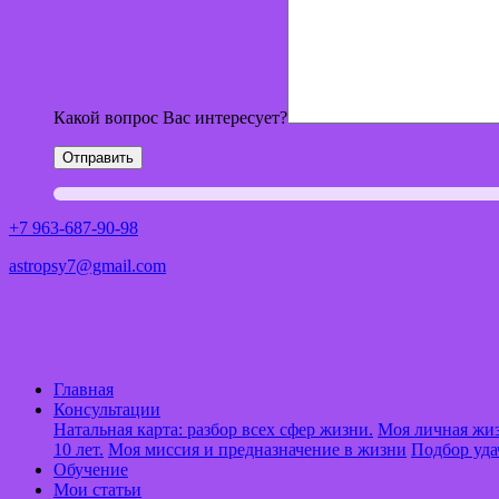
Какой вопрос Вас интересует?
+7 963-687-90-98
astropsy7@gmail.com
Главная
Консультации
Натальная карта: разбор всех сфер жизни.
Моя личная жиз
10 лет.
Моя миссия и предназначение в жизни
Подбор уда
Обучение
Мои статьи