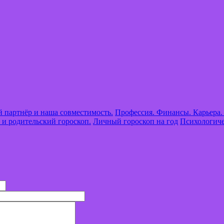
 партнёр и наша совместимость.
Профессия. Финансы. Карьера.
 и родительский гороскоп.
Личный гороскоп на год
Психологиче