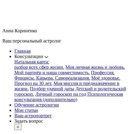
Анна Корниенко
+7 963-687-90-98
Анна Корниенко
Ваш персональный астролог
Главная
Консультации
Натальная карта:
разбор всех сфер жизни.
Моя личная жизнь и любовь.
Мой партнёр и наша совместимость.
Профессия.
Финансы. Карьера. Самореализация.
Моё здоровье.
Прогноз на 30 лет.
Моя миссия и предназначение в
жизни.
Подбор удачной даты
Детский и родительский
гороскоп.
Личный гороскоп на год
Психологическая
консультация (дополнительно)
Обучение астрологии
Мои статьи
Ваш астропортрет
Задать вопрос
×