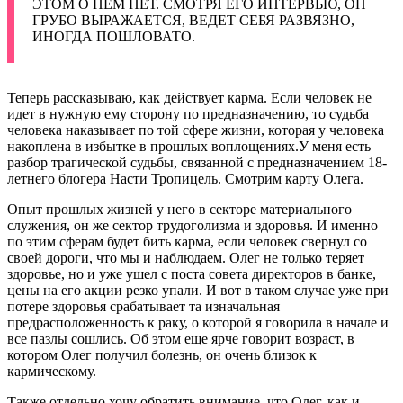
ЭТОМ О НЕМ НЕТ. СМОТРЯ ЕГО ИНТЕРВЬЮ, ОН
ГРУБО ВЫРАЖАЕТСЯ, ВЕДЕТ СЕБЯ РАЗВЯЗНО,
ИНОГДА ПОШЛОВАТО.
Теперь рассказываю, как действует карма. Если человек не
идет в нужную ему сторону по предназначению, то судьба
человека наказывает по той сфере жизни, которая у человека
накоплена в избытке в прошлых воплощениях.У меня есть
разбор трагической судьбы, связанной с предназначением 18-
летнего блогера Насти Тропицель. Смотрим карту Олега.
Опыт прошлых жизней у него в секторе материального
служения, он же сектор трудоголизма и здоровья. И именно
по этим сферам будет бить карма, если человек свернул со
своей дороги, что мы и наблюдаем. Олег не только теряет
здоровье, но и уже ушел с поста совета директоров в банке,
цены на его акции резко упали. И вот в таком случае уже при
потере здоровья срабатывает та изначальная
предрасположенность к раку, о которой я говорила в начале и
все пазлы сошлись. Об этом еще ярче говорит возраст, в
котором Олег получил болезнь, он очень близок к
кармическому.
Также отдельно хочу обратить внимание, что Олег, как и